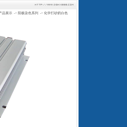
产品展示
->
阳极染色系列
->
化学打砂奶白色